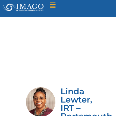
Zoek een training
Linda
Lewter,
IRT –