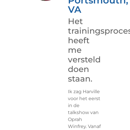
Portsmouth,
VA
Het
trainingsproce
heeft
me
versteld
doen
staan.
Ik zag Harville
voor het eerst
in de
talkshow van
Oprah
Winfrey. Vanaf