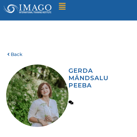
Find A Training
Back
GERDA
MÄNDSALU
PEEBA